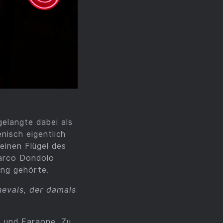
elangte dabei als
enisch eigentlich
einen Flügel des
arco Dondolo
ung gehörte.
nevals, der damals
n und Faraone. Zu