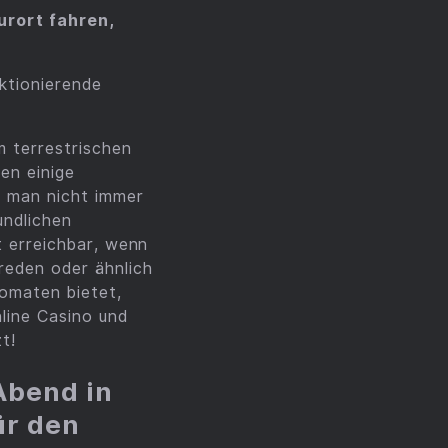
urort fahren,
nktionierende
m terrestrischen
en einige
e man nicht immer
undlichen
t erreichbar, wenn
reden oder ähnlich
tomaten bietet,
nline Casino und
t!
Abend in
ür den