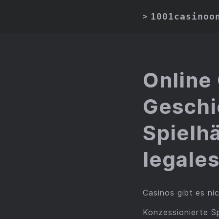
1001casinoo
>
Online 
Geschi
Spielh
legales
Casinos gibt es ni
Konzessionierte Sp