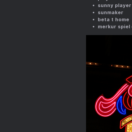
sunny player
sunmaker
beta t home
merkur spiel