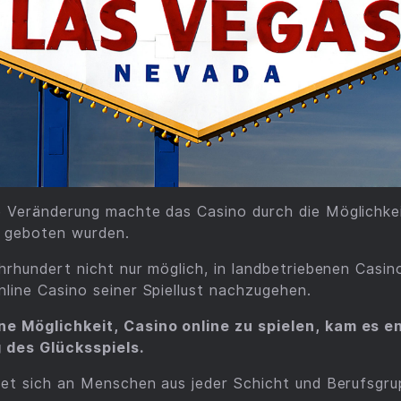
 Veränderung machte das Casino durch die Möglichkei
t geboten wurden.
ahrhundert nicht nur möglich, in landbetriebenen Casino
line Casino seiner Spiellust nachzugehen.
e Möglichkeit, Casino online zu spielen, kam es en
 des Glücksspiels.
tet sich an Menschen aus jeder Schicht und Berufsgru