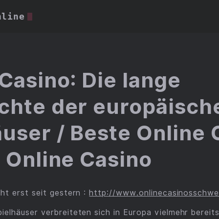
nline
Casino: Die lange
chte der europäisch
äuser / Beste Online 
 Online Casino
cht erst seit gestern :
http://www.onlinecasinosschwe
ielhäuser verbreiteten sich in Europa vielmehr bereit