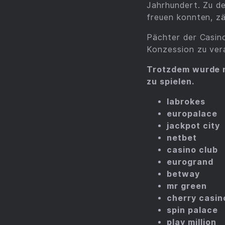
Jahrhundert. Zu de
freuen konnten, z
Pächter der Casino
Konzession zu vera
Trotzdem wurde n
zu spielen.
labrokes
europalace
jackpot city
netbet
casino club
eurogrand
betway
mr green
cherry casin
spin palace
play million